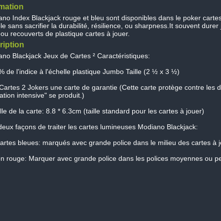
rmation
no Index Blackjack rouge et bleu sont disponibles dans le poker carte
le sans sacrifier la durabilité, résilience, ou sharpness.It souvent durer
ou recouverts de plastique cartes à jouer.
ription
no Blackjack Jeux de Cartes ² Caractéristiques:
 de l'indice à l'échelle plastique Jumbo Taille (2 ½ x 3 ½)
Cartes 2 Jokers une carte de garantie (Cette carte protège contre les d
sation intensive" se produit.)
ille de la carte: 8.8 * 6.3cm (taille standard pour les cartes à jouer)
 deux façons de traiter les cartes lumineuses Modiano Blackjack:
artes bleues: marqués avec grande police dans le milieu des cartes à j
n rouge: Marquer avec grande police dans les polices moyennes ou pet