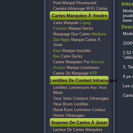
Pont Marqué Fluorescent
Info
Caméra Infrarouge IR Et Cartes
Modia
Cartes Marquées À Vendre
jouab
base 
Carte Marquée
Copag
Desc
Fournier
Marqué Decks
Modia
Marquage Des Cartes
Modiano
Dal Negro
Marqué Cartes À
1100%
Jouer
Kem
Marque Invisible
2,52 
Bee
Carte Decks
"utili
Cartes Marquées Par
Bicycle
3, Ta
Aviator
Marque Lumineuse
Cartes De Marquage
NTP
Il ya
Lentilles De Contact Infrarouges
Les c
Lentilles Lumineuses Aux Yeux
Bleus
Carto
Yeux Verts Contacts Infrarouges
Yeux Bruns Lentilles
Hazel Eyes Lumineux Contact
Verres Infrarouges
Scanner De Cartes À Jouer
Lecteur De Cartes Marquées