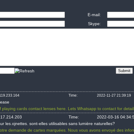
E-mail:
Skype:
119.233.164
Time:
2022-11-27 21:39:19
lease
f playing cards contact lenses here. Lets Whatsapp to contact for deta
217.214.203
Time:
2022-03-16 04:34:
r les.ojnettes. sont-elles utilisables sans lumière naturelles?
otre demande de cartes marquées. Nous vous avons envoyé des informa