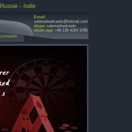
Russie
-
Italie
Email:
salemarkedcards@hotmail.com
skype:
salemarkedcards
whats app:
+86 136 4264 3795
yclopédie