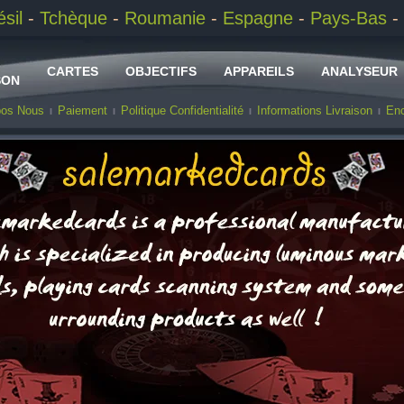
ésil
-
Tchèque
-
Roumanie
-
Espagne
-
Pays-Bas
-
CARTES
OBJECTIFS
APPAREILS
ANALYSEUR
SON
pos Nous
Paiement
Politique Confidentialité
Informations Livraison
Enc
AUTRES