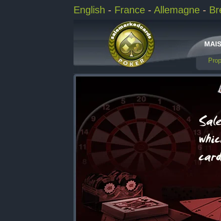
English
-
France
-
Allemagne
-
Br
MAI
Pro