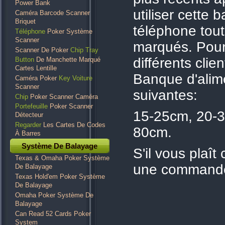
Power Bank
utiliser cette
Caméra Barcode Scanner
Briquet
téléphone tout
Téléphone
Poker Système
Scanner
marqués. Pour
Scanner De Poker
Chip Tray
différents clie
Button
De Manchette Marqué
Cartes Lentille
Banque d'alim
Caméra Poker
Key Voiture
Scanner
suivantes:
Chip
Poker Scanner Caméra
Portefeuille
Poker Scanner
15-25cm, 20-3
Détecteur
Regarder
Les Cartes De Codes
80cm.
À Barres
Système De Balayage
S'il vous plaît
Texas & Omaha Poker Système
une command
De Balayage
Texas Hold'em Poker Système
De Balayage
Omaha Poker Système De
Balayage
Can Read 52 Cards Poker
System