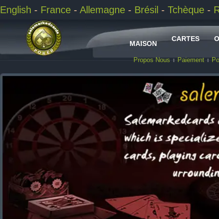
English
-
France
-
Allemagne
-
Brésil
-
Tchèque
-
CARTES
O
MAISON
Propos Nous
Paiement
Po
AUTRES