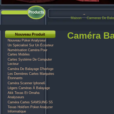
→
Maison
Carmeras De Bal
Caméra Ba
Nouveau Produit
Nouveau Poker Analyseur
Un Spécialisé Sur Un Écouteur
Numérisation Caméra Pour
Cartes Mobiles
Cartes Système De Computer
Lecteur
Caméra De Balayage D'horloge
Les Dernières Cartes Marquées
Étonnants
Caméra Scanner Iphone6
Légers Caméras À Balayage
Akk Texas Et Omaha
Analyseurs
Caméra Cartes SAMSUNG S5
Texas Hold'em Poker Analyzer
Informatique