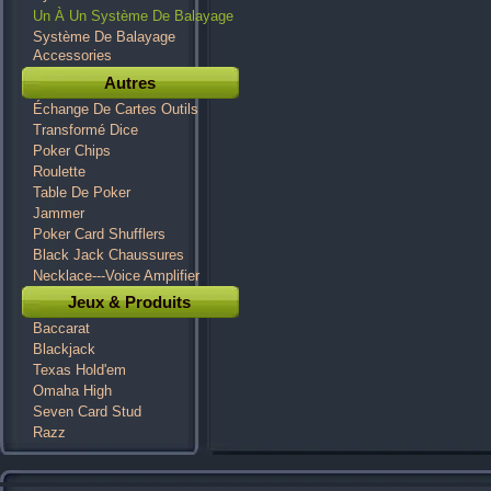
Un À Un Système De Balayage
Système De Balayage
Accessories
Autres
Échange De Cartes Outils
Transformé Dice
Poker Chips
Roulette
Table De Poker
Jammer
Poker Card Shufflers
Black Jack Chaussures
Necklace---Voice Amplifier
Jeux & Produits
Baccarat
Blackjack
Texas Hold'em
Omaha High
Seven Card Stud
Razz