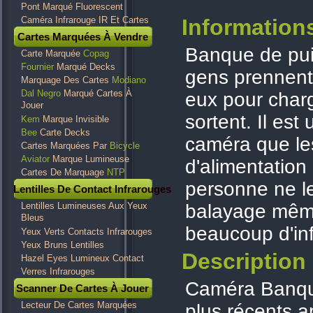
Pont Marqué Fluorescent
Caméra Infrarouge IR Et Cartes
Information
Cartes Marquées À Vendre
Banque de pui
Carte Marquée
Copag
Fournier
Marqué Decks
gens prennent
Marquage Des Cartes
Modiano
Dal Negro
Marqué Cartes À
eux pour char
Jouer
sortent. Il est
Kem
Marque Invisible
Bee
Carte Decks
caméra que le
Cartes Marquées Par
Bicycle
Aviator
Marque Lumineuse
d'alimentation
Cartes De Marquage
NTP
personne ne l
Lentilles De Contact Infrarouges
Lentilles Lumineuses Aux Yeux
balayage même 
Bleus
beaucoup d'in
Yeux Verts Contacts Infrarouges
Yeux Bruns Lentilles
Description
Hazel Eyes Lumineux Contact
Verres Infrarouges
Caméra Banque
Scanner De Cartes À Jouer
Lecteur De Cartes Marquées
plus récents a